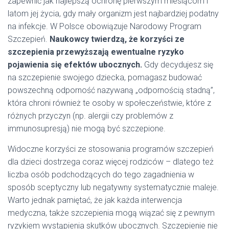
zapewnić jak najlepszą ochronę pierwszym miesiącom i
latom jej życia, gdy mały organizm jest najbardziej podatny
na infekcje. W Polsce obowiązuje Narodowy Program
Szczepień.
Naukowcy twierdzą, że korzyści ze
szczepienia przewyższają ewentualne ryzyko
pojawienia się efektów ubocznych.
Gdy decydujesz się
na szczepienie swojego dziecka, pomagasz budować
powszechną odporność nazywaną „odpornością stadną”,
która chroni również te osoby w społeczeństwie, które z
różnych przyczyn (np. alergii czy problemów z
immunosupresją) nie mogą być szczepione.
Widoczne korzyści ze stosowania programów szczepień
dla dzieci dostrzega coraz więcej rodziców – dlatego też
liczba osób podchodzących do tego zagadnienia w
sposób sceptyczny lub negatywny systematycznie maleje.
Warto jednak pamiętać, że jak każda interwencja
medyczna, także szczepienia mogą wiązać się z pewnym
ryzykiem wystąpienia skutków ubocznych. Szczepienie nie