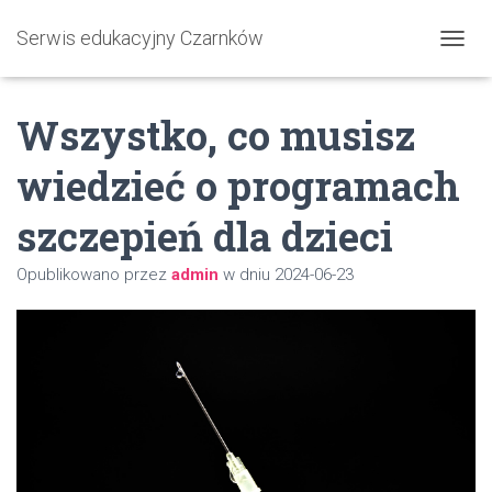
Serwis edukacyjny Czarnków
P
R
Z
Wszystko, co musisz
E
Ł
Ą
wiedzieć o programach
C
Z
szczepień dla dzieci
N
A
W
Opublikowano przez
admin
w dniu
2024-06-23
I
G
A
C
J
Ę