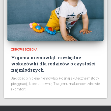
ZDROWIE DZIECKA
Higiena niemowląt: niezbędne
wskazówki dla rodziców o czystości
najmłodszych
Jak dbać o higienę niemowląt? Poznaj skuteczne metody
pielęgnacji, które zapewnią Twojemu maluchowi zdrowie
i komfort.