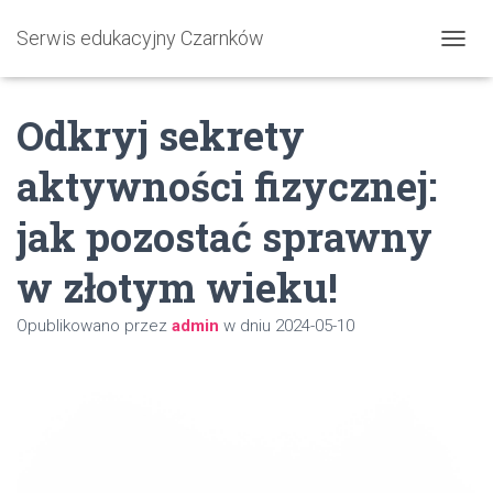
Serwis edukacyjny Czarnków
P
R
Z
Odkryj sekrety
E
Ł
Ą
aktywności fizycznej:
C
Z
jak pozostać sprawny
N
A
W
w złotym wieku!
I
G
Opublikowano przez
admin
w dniu
2024-05-10
A
C
J
Ę